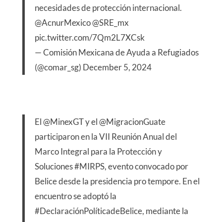
necesidades de protección internacional.
@AcnurMexico
@SRE_mx
pic.twitter.com/7Qm2L7XCsk
— Comisión Mexicana de Ayuda a Refugiados
(@comar_sg)
December 5, 2024
El
@MinexGT
y el
@MigracionGuate
participaron en la VII Reunión Anual del
Marco Integral para la Protección y
Soluciones
#MIRPS
, evento convocado por
Belice desde la presidencia pro tempore. En el
encuentro se adoptó la
#DeclaraciónPolíticadeBelice
, mediante la