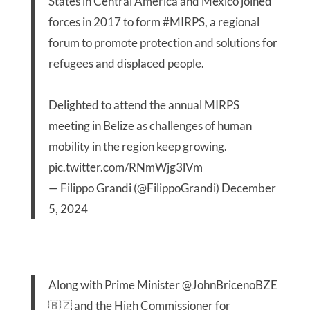
States in Central America and Mexico joined
forces in 2017 to form
#MIRPS
, a regional
forum to promote protection and solutions for
refugees and displaced people.
Delighted to attend the annual MIRPS
meeting in Belize as challenges of human
mobility in the region keep growing.
pic.twitter.com/RNmWjg3lVm
— Filippo Grandi (@FilippoGrandi)
December
5, 2024
Along with Prime Minister
@JohnBricenoBZE
🇧🇿 and the High Commissioner for