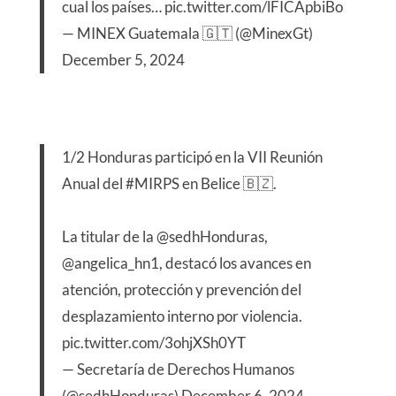
cual los países…
pic.twitter.com/lFICApbiBo
— MINEX Guatemala 🇬🇹 (@MinexGt)
December 5, 2024
1/2 Honduras participó en la VII Reunión
Anual del
#MIRPS
en Belice 🇧🇿.
La titular de la
@sedhHonduras
,
@angelica_hn1
, destacó los avances en
atención, protección y prevención del
desplazamiento interno por violencia.
pic.twitter.com/3ohjXSh0YT
— Secretaría de Derechos Humanos
(@sedhHonduras)
December 6, 2024